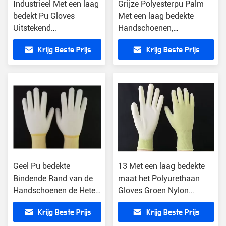
Industrieel Met een laag
Grijze Polyesterpu Palm
bedekt Pu Gloves
Met een laag bedekte
Uitstekend
Handschoenen,
Vochtigheidsabsorptievermogen
Antistatische de
Krijg Beste Prijs
Krijg Beste Prijs
21cm - 25cm Lengte
Handschoenen van het
Polyurethaanwerk
Geel Pu bedekte
13 Met een laag bedekte
Bindende Rand van de
maat het Polyurethaan
Handschoenen de Hete
Gloves Groen Nylon
Smelting met de
Naadloos Opnieuw te
Krijg Beste Prijs
Krijg Beste Prijs
Gebreide Voering van
gebruiken Ontwerp