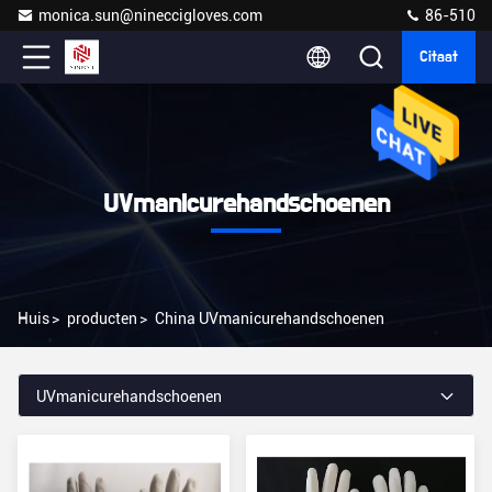
monica.sun@nineccigloves.com
86-510
Citaat
UVmanicurehandschoenen
Huis
>
producten
>
China UVmanicurehandschoenen
UVmanicurehandschoenen