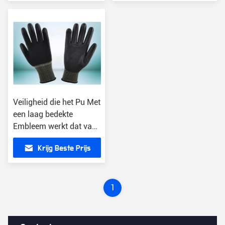
100% met een laag
Nylon
Veiligheid die het Pu Met
een laag bedekte
Embleem werkt dat van
de
Krijg Beste Prijs
Handschoenenserigrafie
Vlotte Oppervlakte drukt
1