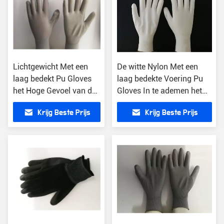
Lichtgewicht Met een
De witte Nylon Met een
laag bedekt Pu Gloves
laag bedekte Voering Pu
het Hoge Gevoel van de
Gloves In te ademen het
Duurzaamheids
Breien Achter Bestand
Krijg Beste Prijs
Krijg Beste Prijs
Comfortabele Hand
Schuring