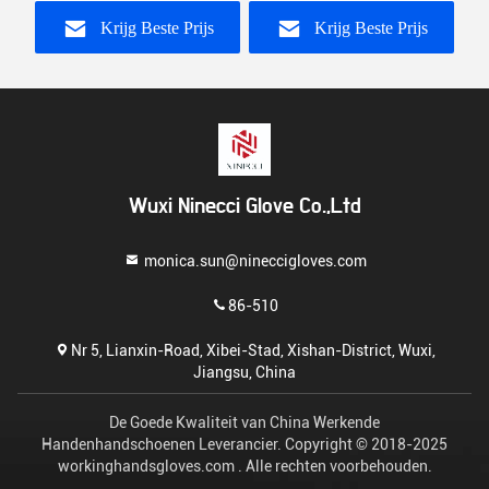
Statische Bestand
Geleidende
in
ken
Handschoenen
Voorkomende Vrije
A
Krijg Beste Prijs
Krijg Beste Prijs
Gemeenschappelijke
Steekproeven van de
Band schoon
Handschoenenvezel
Wuxi Ninecci Glove Co.,Ltd
monica.sun@nineccigloves.com
86-510
Nr 5, Lianxin-Road, Xibei-Stad, Xishan-District, Wuxi,
Jiangsu, China
De Goede Kwaliteit van China Werkende
Handenhandschoenen Leverancier. Copyright © 2018-2025
workinghandsgloves.com . Alle rechten voorbehouden.