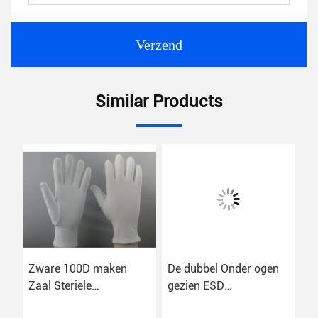
Verzend
Similar Products
e
Zware 100D maken
De dubbel Onder ogen
Po
fie
Zaal Steriele
gezien ESD
El
t
Handschoenen,
Antistatische
L