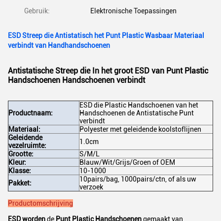
Gebruik:
Elektronische Toepassingen
ESD Streep die Antistatisch het Punt Plastic Wasbaar Materiaal
verbindt van Handhandschoenen
Antistatische Streep die In het groot ESD van Punt Plastic
Handschoenen Handschoenen verbindt
ESD die Plastic Handschoenen van het
Productnaam:
Handschoenen de Antistatische Punt
verbindt
Materiaal:
Polyester met geleidende koolstoflijnen
Geleidende
1.0cm
vezelruimte:
Grootte:
S/M/L
Kleur:
Blauw/Wit/Grijs/Groen of OEM
Klasse:
10-1000
10pairs/bag, 1000pairs/ctn, of als uw
Pakket:
verzoek
Productomschrijving
ESD worden
de
Punt Plastic Handschoenen
gemaakt van