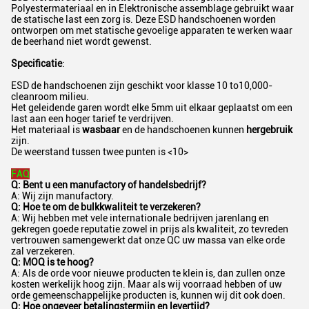
Polyestermateriaal en in Elektronische assemblage gebruikt waar
de statische last een zorg is. Deze ESD handschoenen worden
ontworpen om met statische gevoelige apparaten te werken waar
de beerhand niet wordt gewenst.
Specificatie
:
ESD de handschoenen zijn geschikt voor klasse 10 to10,000-
cleanroom milieu.
Het geleidende garen wordt elke 5mm uit elkaar geplaatst om een
last aan een hoger tarief te verdrijven.
Het materiaal is
wasbaar
en de handschoenen kunnen
hergebruik
zijn.
De weerstand tussen twee punten is <10>
FAQ
Q: Bent u een manufactory of handelsbedrijf?
A: Wij zijn manufactory.
Q: Hoe te om de bulkkwaliteit te verzekeren?
A: Wij hebben met vele internationale bedrijven jarenlang en
gekregen goede reputatie zowel in prijs als kwaliteit, zo tevreden
vertrouwen samengewerkt dat onze QC uw massa van elke orde
zal verzekeren.
Q: MOQ is te hoog?
A: Als de orde voor nieuwe producten te klein is, dan zullen onze
kosten werkelijk hoog zijn. Maar als wij voorraad hebben of uw
orde gemeenschappelijke producten is, kunnen wij dit ook doen.
Q: Hoe ongeveer betalingstermijn en levertijd?