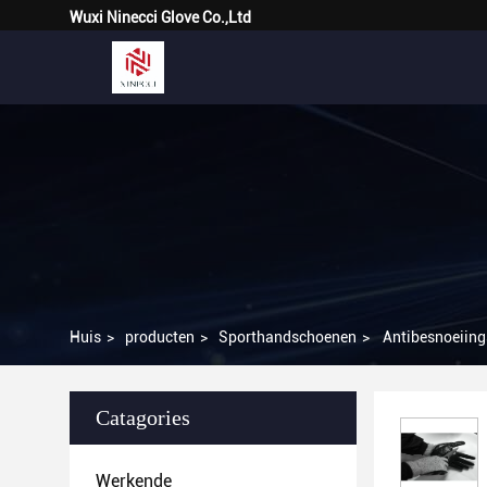
Wuxi Ninecci Glove Co.,Ltd
Huis
>
producten
>
Sporthandschoenen
>
Antibesnoeiing
Catagories
Werkende