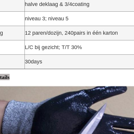
halve deklaag & 3/4coating
niveau 3; niveau 5
ng
12 paren/dozijn, 240pairs in één karton
L/C bij gezicht; T/T 30%
30days
ails