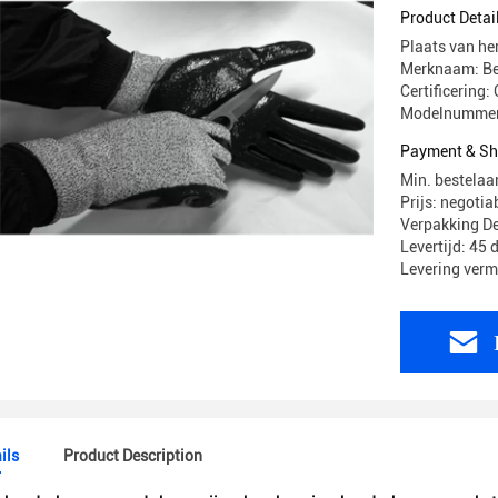
Ontwerp
Product Detai
Plaats van he
Merknaam: Be
Certificering
Modelnummer
Payment & Sh
Min. bestelaa
Prijs: negotia
Verpakking De
Levertijd: 45
Levering ver
ils
Product Description