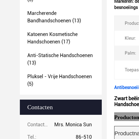
Markeren:
de
besnoeiings 
Marcherende
Bandhandschoenen
(13)
Produc
Katoenen Kosmetische
Kleur:
Handschoenen
(17)
Palm:
Anti-Statische Handschoenen
(13)
Toepas
Pluksel - Vrije Handschoenen
(5)
Antibesnoei
Zwart beëi
Handschoe
Contacten
Productom
Contacten:
Mrs. Monica Sun
Productn
Tel.:
86-510