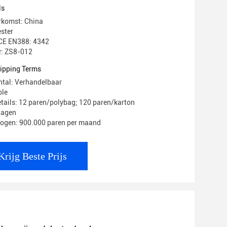
ls
rkomst: China
ster
: CE EN388: 4342
: ZS8-012
ipping Terms
ntal: Verhandelbaar
ble
tails: 12 paren/polybag; 120 paren/karton
 dagen
mogen: 900.000 paren per maand
Krijg Beste Prijs