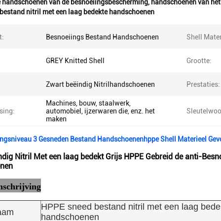
 handschoenen van de besnoeiingsbescherming
,
handschoenen van het
bestand nitril met een laag bedekte handschoenen
t:
Besnoeiings Bestand Handschoenen
Shell Mater
GREY Knitted Shell
Grootte:
Zwart beëindig Nitrilhandschoenen
Prestaties:
Machines, bouw, staalwerk,
sing:
automobiel, ijzerwaren die, enz. het
Sleutelwoo
maken
ingsniveau 3 Gesneden Bestand Handschoenenhppe Shell Materieel Gev
ndig Nitril Met een laag bedekt Grijs HPPE Gebreid de anti-Be
nen
schrijving
HPPE sneed bestand nitril met een laag bede
aam
handschoenen