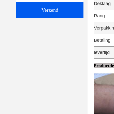
Deklaag
Verzend
Rang
Verpakki
Betaling
levertijd
Productdet