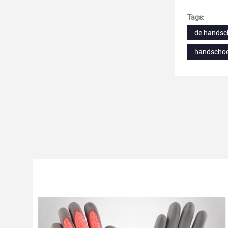
Tags:
de handsc
handschoe