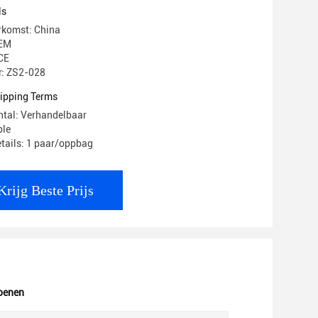
ls
rkomst: China
EM
 CE
: ZS2-028
ipping Terms
ntal: Verhandelbaar
ble
tails: 1 paar/oppbag
Krijg Beste Prijs
oenen