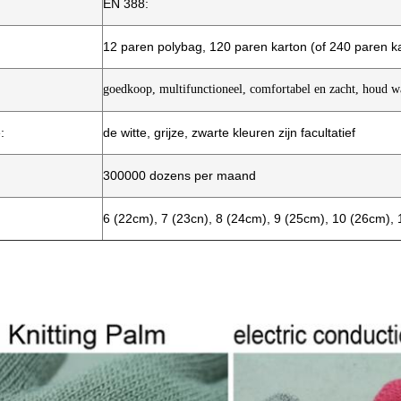
EN 388:
12 paren polybag, 120 paren karton (of 240 paren k
goedkoop, multifunctioneel,
comfortabel en zacht
, houd 
:
de witte, grijze, zwarte kleuren zijn facultatief
300000 dozens per maand
6 (22cm), 7 (23cn), 8 (24cm), 9 (25cm), 10 (26cm),