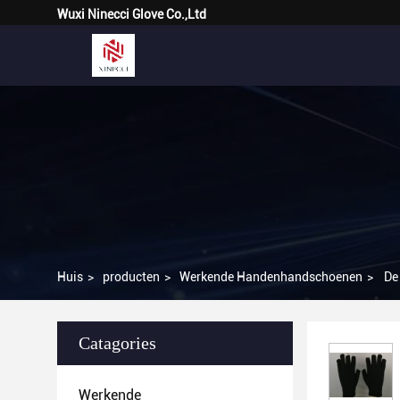
Wuxi Ninecci Glove Co.,Ltd
Huis
>
producten
>
Werkende Handenhandschoenen
>
De
Catagories
Werkende