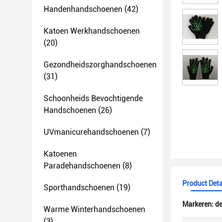
Handenhandschoenen
(42)
Katoen Werkhandschoenen
(20)
Gezondheidszorghandschoenen
(31)
Schoonheids Bevochtigende
Handschoenen
(26)
UVmanicurehandschoenen
(7)
Katoenen
Paradehandschoenen
(8)
Product Deta
Sporthandschoenen
(19)
Markeren:
d
Warme Winterhandschoenen
(3)