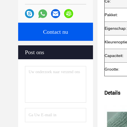
Ce:
Pakket:
Eigenschap:
Contact nu
Kleurenoptie
Post ons
Capaciteit:
Grootte:
Details