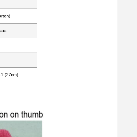
arton)
warm
 11 (27cm)