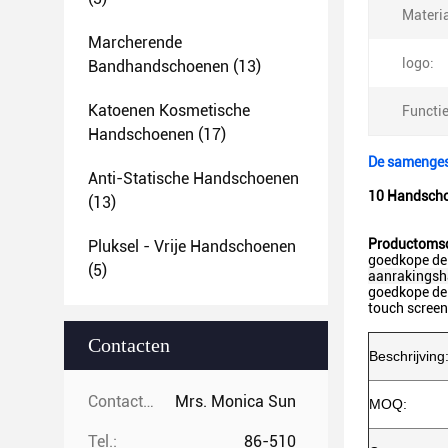
Materia
Marcherende
logo:
Bandhandschoenen
(13)
Katoenen Kosmetische
Functie
Handschoenen
(17)
De samenges
Anti-Statische Handschoenen
10 Handscho
(13)
Productomsc
Pluksel - Vrije Handschoenen
goedkope de
(5)
aanrakings
goedkope de
touch scree
Contacten
Beschrijving
Contacten:
Mrs. Monica Sun
MOQ:
Tel.:
86-510