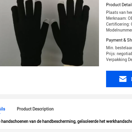
Duim
Product Detai
Plaats van he
Merknaam: O
Certificering:
Modelnummer
Payment & Sh
Min. bestelaa
Prijs: negotia
Verpakking De
ils
Product Description
e handschoenen van de handbescherming
,
geïsoleerde het werkhandsch