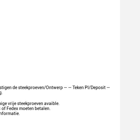
stigen de steekproeven/Ontwerp
— — Teken PI/Deposit
—
g.
mige vrije steekproeven avaible.
S of Fedex moeten betalen.
informatie.