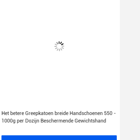
Het betere Greepkatoen breide Handschoenen 550 -
23c
1000g per Dozijn Beschermende Gewichtshand
Len
Poly