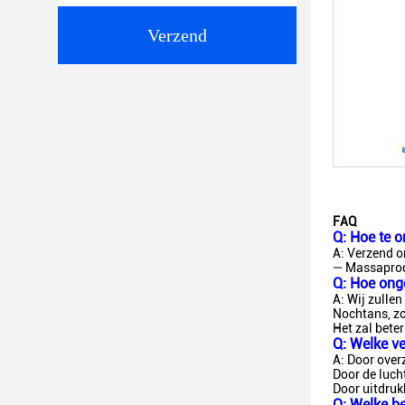
Verzend
FAQ
Q: Hoe te o
A: Verzend 
— Massapro
Q: Hoe ong
A: Wij zullen
Nochtans, zo
Het zal bete
Q: Welke v
A: Door over
Door de luch
Door uitdrukk
Q: Welke be