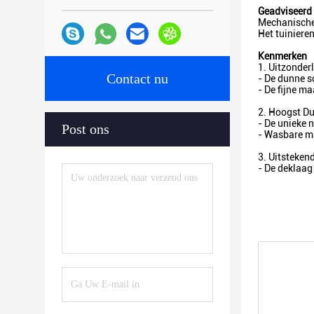
Geadviseerd
Mechanische 
Het tuinier
Kenmerken
1. Uitzonderl
Contact nu
- De dunne s
- De fijne ma
2. Hoogst D
- De unieke 
Post ons
- Wasbare m
3. Uitsteken
- De deklaag 