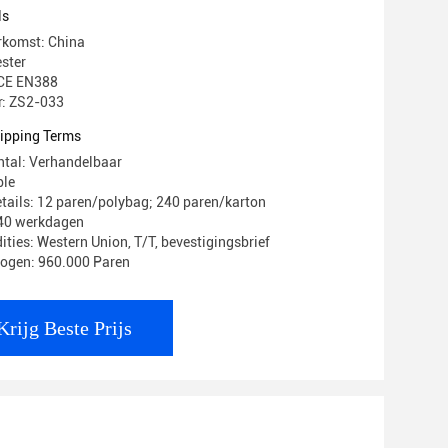
ls
rkomst: China
ster
: CE EN388
: ZS2-033
ipping Terms
ntal: Verhandelbaar
ble
tails: 12 paren/polybag; 240 paren/karton
-40 werkdagen
ties: Western Union, T/T, bevestigingsbrief
mogen: 960.000 Paren
Krijg Beste Prijs