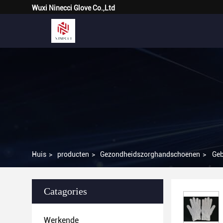
Wuxi Ninecci Glove Co.,Ltd
Huis
>
producten
>
Gezondheidszorghandschoenen
>
Geb
Catagories
Werkende