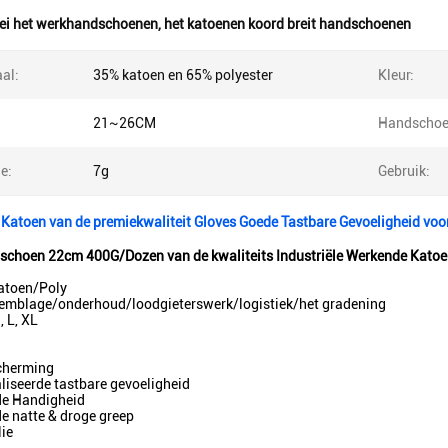
ei het werkhandschoenen
,
het katoenen koord breit handschoenen
al:
35% katoen en 65% polyester
Kleur:
21~26CM
Handschoe
e:
7g
Gebruik:
 Katoen van de premiekwaliteit Gloves Goede Tastbare Gevoeligheid voo
choen 22cm 400G/Dozen van de kwaliteits Industriële Werkende Katoen
Katoen/Poly
semblage/onderhoud/loodgieterswerk/logistiek/het gradening
, L, XL
scherming
iseerde tastbare gevoeligheid
de Handigheid
de natte & droge greep
lie