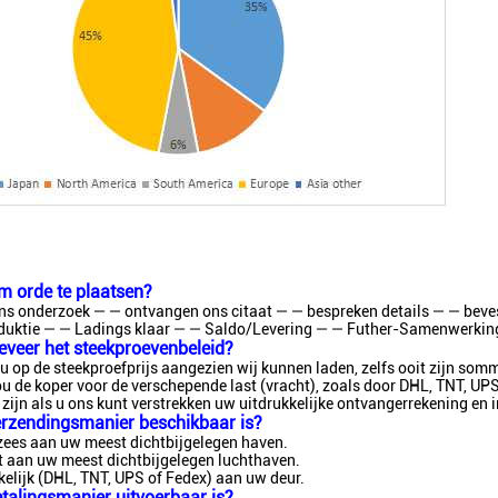
m orde te plaatsen?
ons onderzoek — — ontvangen ons citaat
— — bespreken details
— — beve
duktie
— — Ladings klaar
— — Saldo/Levering
— — Futher-Samenwerkin
eveer het steekproevenbeleid?
 u op de steekproefprijs aangezien wij kunnen laden, zelfs ooit zijn som
u de koper voor de verschepende last (vracht), zoals door DHL, TNT, UP
r zijn als u ons kunt verstrekken uw uitdrukkelijke ontvangerrekening en 
erzendingsmanier beschikbaar is?
zees aan uw meest dichtbijgelegen haven.
t aan uw meest dichtbijgelegen luchthaven.
elijk (
DHL, TNT, UPS of Fedex) aan uw deur.
talingsmanier uitvoerbaar is?