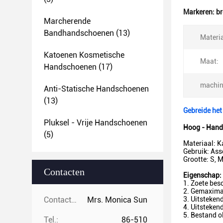
Markeren:
br
Marcherende
Bandhandschoenen
(13)
Materia
Katoenen Kosmetische
Maat:
Handschoenen
(17)
machin
Anti-Statische Handschoenen
(13)
Gebreide het
Pluksel - Vrije Handschoenen
Hoog - Hands
(5)
Materiaal: 
Gebruik: As
Grootte: S, M
Contacten
Eigenschap:
1. Zoete be
2. Gemaximal
Contacten:
Mrs. Monica Sun
3. Uitsteken
4. Uitsteken
5. Bestand o
Tel.:
86-510