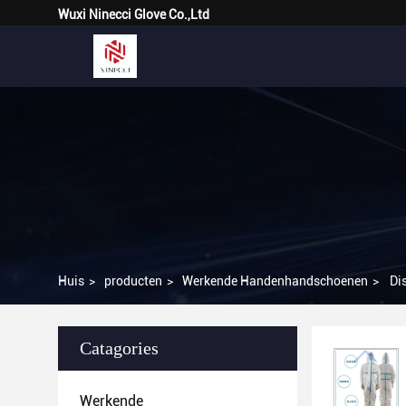
Wuxi Ninecci Glove Co.,Ltd
Huis
>
producten
>
Werkende Handenhandschoenen
>
Di
Catagories
Werkende