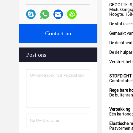
GROOTTE: S
Mislukkings
Hoogte: 168
De stof is e
Contact nu
Gemaakt van 
De dichtheid
De de hulparb
Post ons
Verstrek bet
STOFDICHT
Comfortabele
Regelbare h
De buitenran
Verpakking
Één kartondo
Elastische 
Pasvormen aa