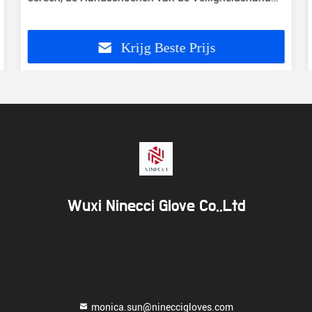
22cm - 27cm Lengte
Krijg Beste Prijs
Wuxi Ninecci Glove Co.,Ltd
monica.sun@nineccigloves.com