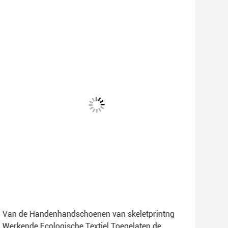
Van de Handenhandschoenen van skeletprintng
Het
Werkende Ecologische Textiel Toegelaten de
Mooi