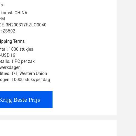
ls
erkomst: CHINA
EM
g: CE-3N200317F.ZLO0040
: ZS502
ipping Terms
ntal: 1000 stukjes
3~USD 16
tails: 1 PC per zak
8 werkdagen
ities: T/T, Western Union
ogen: 10000 stuks per dag
Krijg Beste Prijs