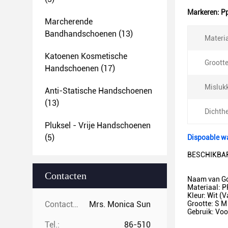
Markeren:
Pp
Marcherende
Bandhandschoenen
(13)
Materia
Katoenen Kosmetische
Grootte
Handschoenen
(17)
Misluk
Anti-Statische Handschoenen
(13)
Dichthe
Pluksel - Vrije Handschoenen
(5)
Dispoable wa
BESCHIKBA
Contacten
Naam van Go
Materiaal: P
Kleur: Wit (
Contacten:
Mrs. Monica Sun
Grootte: S M
Gebruik: Voo
Tel.:
86-510