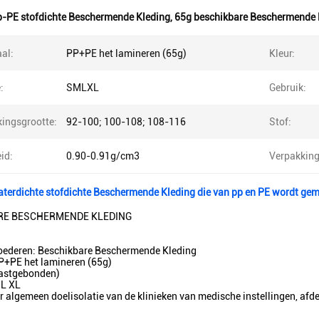
-PE stofdichte Beschermende Kleding
,
65g beschikbare Beschermende 
al:
PP+PE het lamineren (65g)
Kleur:
:
SMLXL
Gebruik:
kingsgrootte:
92-100; 100-108; 108-116
Stof:
id:
0.90-0.91g/cm3
Verpakking
terdichte stofdichte Beschermende Kleding die van pp en PE wordt gem
RE BESCHERMENDE KLEDING
ederen: Beschikbare Beschermende Kleding
P+PE het lamineren (65g)
Vastgebonden)
 L XL
r algemeen doelisolatie van de klinieken van medische instellingen, afde