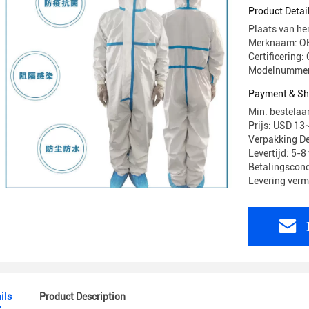
lamineren
Product Detai
Plaats van h
Merknaam: O
Certificerin
Modelnummer
Payment & Sh
Min. bestelaa
Prijs: USD 1
Verpakking De
Levertijd: 5-
Betalingscond
Levering verm
ils
Product Description