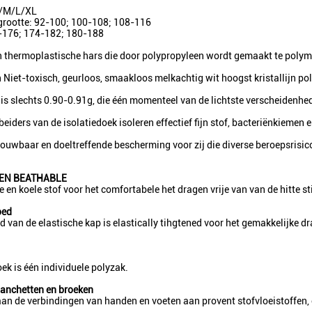
/M/L/XL
grootte: 92-100; 100-108; 108-116
-176; 174-182; 180-188
en thermoplastische hars die door polypropyleen wordt gemaakt te polym
Niet-toxisch, geurloos, smaakloos melkachtig wit hoogst kristallijn po
 is slechts 0.90-0.91g, die één momenteel van de lichtste verscheidenhed
eiders van de isolatiedoek isoleren effectief fijn stof, bacteriënkiemen 
rouwbaar en doeltreffende bescherming voor zij die diverse beroepsrisic
 EN BEATHABLE
 en koele stof voor het comfortabele het dragen vrije van van de hitte 
oed
d van de elastische kap is elastically tihgtened voor het gemakkelijke
ek is één individuele polyzak.
manchetten en broeken
n de verbindingen van handen en voeten aan provent stofvloeistoffen, 