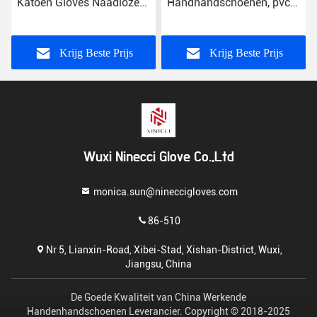
Katoen Gloves Naadloze
Handhandschoenen, pvc
Bouw niet Giftige
Gestippelde Katoenen
Materialen
Handschoenen Vrije
Steekproeven
Krijg Beste Prijs
Krijg Beste Prijs
Wuxi Ninecci Glove Co.,Ltd
monica.sun@nineccigloves.com
86-510
Nr 5, Lianxin-Road, Xibei-Stad, Xishan-District, Wuxi,
Jiangsu, China
De Goede Kwaliteit van China Werkende
Handenhandschoenen Leverancier. Copyright © 2018-2025