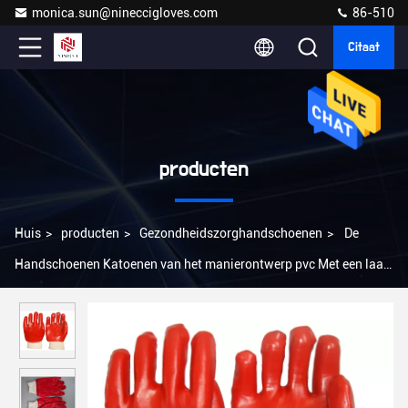
monica.sun@nineccigloves.com
86-510
Citaat
producten
Huis
>
producten
>
Gezondheidszorghandschoenen
>
De
Handschoenen Katoenen van het manierontwerp pvc Met een laag
bedekte Koppeling die Hoge Duurzaamheid voert