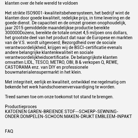
klanten over de hele wereld te voldoen
Het strikte ISO9001-kwaliteitsbeheersysteem, het bedrijf wint de
klanten door goede kwaliteit, redelijke prijs, in time levering en de
goede dienst. De capaciteit en de omzet groeien onophoudelijk,
jaar 2015 gemiddelde maandelijkse productie bereikte
300000Dozens, bereikte de totale omzet 4,5 miljoen ons dollars,
het grootste deel van het product dat naar de Europese en markten
van de V.S. wordt uitgevoerd; Bezorgdheid over de sociale
verantwoordelijkheid, krijgen wij de BSCI-certificatie evenals
andere belangrijke klantenkwaliteit en sociale
verantwoordelijkheidscertificatie. De belangrijkste klanten
omvatten LIDL, TESCO, METRO, OBI, B & verkopen Q, REWE,
CASTORAMA enz. van DIY en professionele
bouwmaterialensupermarkt in het klein.
Met integriteit, eerlijk en kwaliteit, ontwikkel me regelmatig om
bekende het werk handschoenenvervaardiging te worden.
Treed samen toe om onze toekomst tot stand te brengen.
Productieproces
KATOENEN GAREN-BREIENDE STOF--SCHERP-SEWNING-
ONDER:DOMPELEN-SCHOON:MAKEN-DRUKT EMBLEEM-INPAKT
FAQ