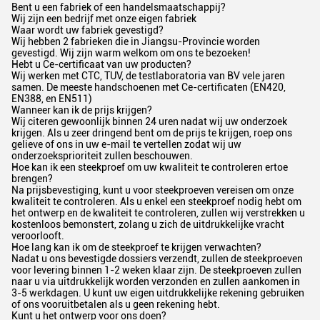
Bent u een fabriek of een handelsmaatschappij?
Wij zijn een bedrijf met onze eigen fabriek
Waar wordt uw fabriek gevestigd?
Wij hebben 2 fabrieken die in Jiangsu-Provincie worden
gevestigd. Wij zijn warm welkom om ons te bezoeken!
Hebt u Ce-certificaat van uw producten?
Wij werken met CTC, TUV, de testlaboratoria van BV vele jaren
samen. De meeste handschoenen met Ce-certificaten (EN420,
EN388, en EN511)
Wanneer kan ik de prijs krijgen?
Wij citeren gewoonlijk binnen 24 uren nadat wij uw onderzoek
krijgen. Als u zeer dringend bent om de prijs te krijgen, roep ons
gelieve of ons in uw e-mail te vertellen zodat wij uw
onderzoeksprioriteit zullen beschouwen.
Hoe kan ik een steekproef om uw kwaliteit te controleren ertoe
brengen?
Na prijsbevestiging, kunt u voor steekproeven vereisen om onze
kwaliteit te controleren. Als u enkel een steekproef nodig hebt om
het ontwerp en de kwaliteit te controleren, zullen wij verstrekken u
kostenloos bemonstert, zolang u zich de uitdrukkelijke vracht
veroorlooft.
Hoe lang kan ik om de steekproef te krijgen verwachten?
Nadat u ons bevestigde dossiers verzendt, zullen de steekproeven
voor levering binnen 1-2 weken klaar zijn. De steekproeven zullen
naar u via uitdrukkelijk worden verzonden en zullen aankomen in
3-5 werkdagen. U kunt uw eigen uitdrukkelijke rekening gebruiken
of ons vooruitbetalen als u geen rekening hebt.
Kunt u het ontwerp voor ons doen?