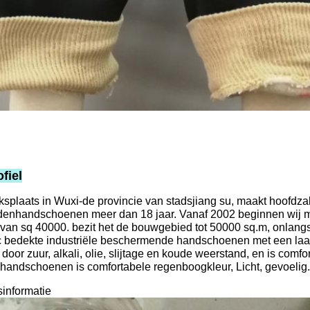
fiel
ksplaats in Wuxi-de provincie van stadsjiang su, maakt hoofdz
enhandschoenen meer dan 18 jaar. Vanaf 2002 beginnen wij met
van sq 40000. bezit het de bouwgebied tot 50000 sq.m, onlang
 bedekte industriële beschermende handschoenen met een laag
door zuur, alkali, olie, slijtage en koude weerstand, en is comf
andschoenen is comfortabele regenboogkleur, Licht, gevoelig.
informatie