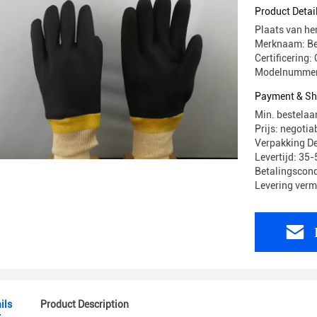
Polsmanc
Product Detai
Plaats van he
Merknaam: Be
Certificering: 
Modelnummer
Payment & Sh
Min. bestelaa
Prijs: negotia
Verpakking De
Levertijd: 35
Betalingscond
Levering ver
ils
Product Description