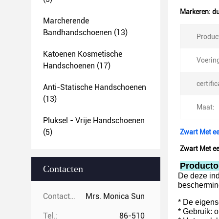
Markeren:
d
Marcherende
Bandhandschoenen
(13)
Produc
Katoenen Kosmetische
Voerin
Handschoenen
(17)
certific
Anti-Statische Handschoenen
(13)
Maat:
Pluksel - Vrije Handschoenen
(5)
Zwart Met e
Zwart Met e
Producto
Contacten
De deze ind
beschermin
Contacten:
Mrs. Monica Sun
* De eigensc
* Gebruik: 
Tel.:
86-510