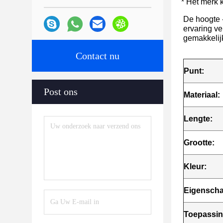
* Het merk 
De hoogte 
ervaring ve
gemakkelij
Contact nu
Punt:
Post ons
Materiaal:
Lengte:
Grootte:
Kleur:
Eigenscha
Toepassin