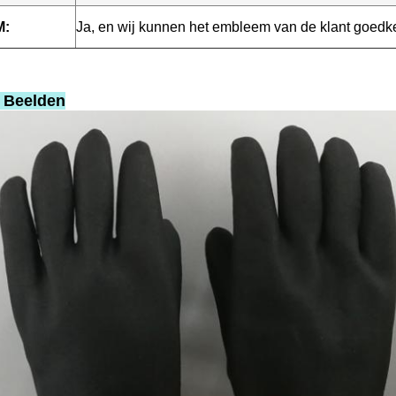
:
Ja, en wij kunnen het embleem van de klant goedk
 Beelden