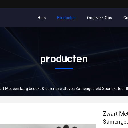
Huis
Producten
Ongeveer Ons
Co
producten
rt Met een laag bedekt Kleurenpvc Gloves Samengesteld Sponskatoenfl
Zwart Met
Samengest