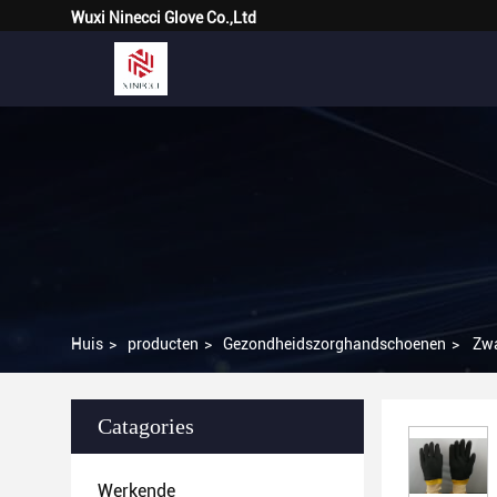
Wuxi Ninecci Glove Co.,Ltd
Huis
>
producten
>
Gezondheidszorghandschoenen
>
Zwa
Catagories
Werkende