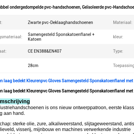
ubbel ondergedompelde pvc-handschoenen
,
Geïsoleerde pvc-Handscho
t:
Zwarte pvc-Deklaaghandschoenen
Materiaal:
Samengesteld Sponskatoenflanel +
gsmateriaal:
kleur:
Katoen
aat:
CE EN388&EN407
Type:
28cm
Toepassing
en laag bedekt Kleurenpvc Gloves Samengesteld Sponskatoenflanel met
en laag bedekt Kleurenpvc Gloves Samengesteld Sponskatoenflanel met
mschrijving
ustriehandschoenen is ons nieuw ontwerppatroon, eerste klassen
g aan hand.
hap: sterke olie, zure, alkaliweerstand, slijtageweerstand, anti
olieveld, visserij, mijnbouw en machines verwerkende industrie