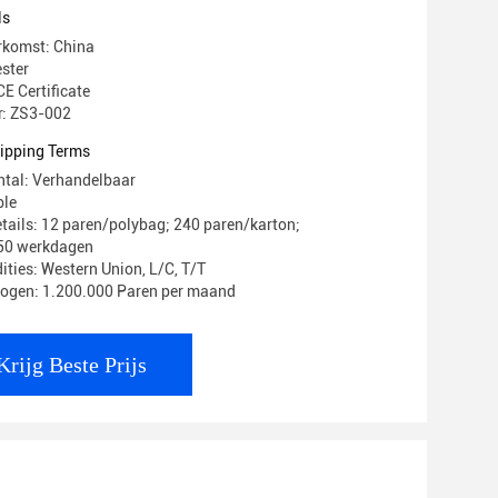
het
ls
rkomst: China
ster
CE Certificate
: ZS3-002
ipping Terms
ntal: Verhandelbaar
ble
tails: 12 paren/polybag; 240 paren/karton;
-50 werkdagen
ities: Western Union, L/C, T/T
mogen: 1.200.000 Paren per maand
Krijg Beste Prijs