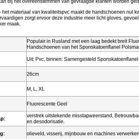
kan bij het overeenstemmen van gevraagde klanten worden ged
- het materiaal van kwaliteitspvc maakt de handschoenen nul k
rvaardigen zorgt ervoor deze industrie meer licht gloves, gevoelig
ker maak.
Populair in Rusland met een laag bedekt breit Fl
Handschoenen van het Sponskatoenflanel Polsma
Uit: Pvc, binnen: Samengesteld Sponskatoenflanel
26cm
M, L, XL
Fluorescente Geel
verstrek uitstekende misstapweerstand, Betrouwbare
p:
en desodorisatie.
g:
olieveld, visserij, mijnbouw en machines verwerken