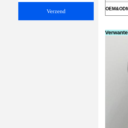
OEM&ODM
Verzend
Verwante