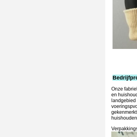
Bedrijfpro
Onze fabrie
en huishoud
landgebied 
voeringspvc
gekenmerkt 
huishoudenh
Verpakkings