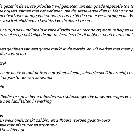
is gezet in de eerste prioriteit; wij genieten van een goede reputatie toe
e prijzen, samen met het verlenen van de uitstekende dienst. Met ons 
denheid door aangepast ontwerp aan te bieden en te vervaardigen na. W
voortreffelijkheid in kwaliteit en de dienst te zijn.
t nu zijn deskundigheid inzake distributie en technologie om te helpen k
n snel en gemakkelijk de plaats bepalen die zij hebben moeten om hun f
en genieten van een goede markt in de wereld, en wij werken met meer p
dse voordelen.
tel
ken de beste combinatie van productselectie, lokale beschikbaarheid, en
e laagste totale van aanwinst.
ht
leider te zijn in het aanbieden van oplossingen die ondernemingen en ins
el hun faciliteiten in werking.
en
en welk onderzoekt zal binnen 24hours worden geantwoord
nele manafacturer en exporteur
beschikbaar