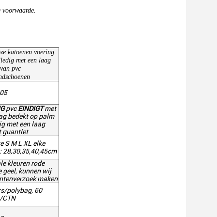
e voorwaarde.
ze katoenen voering
lledig met een laag
 van pvc
ndschoenen
05
IG
pvc
EINDIGT
met
ag bedekt op palm
ig met een laag
 guantlet
e S M L XL elke
: 28,30,35,40,45cm
e kleuren rode
 geel, kunnen wij
antenverzoek maken
rs/polybag, 60
/CTN