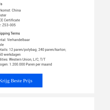
ep Lang Leven
ls
rkomst: China
ster
CE Certificate
: ZS3-005
ipping Terms
ntal: Verhandelbaar
ble
tails: 12 paren/polybag; 240 paren/karton;
-50 werkdagen
ities: Western Union, L/C, T/T
mogen: 1.200.000 Paren per maand
Krijg Beste Prijs