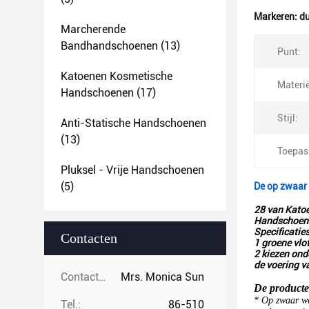
Markeren:
d
Marcherende
Bandhandschoenen
(13)
Punt:
Katoenen Kosmetische
Materië
Handschoenen
(17)
Stijl:
Anti-Statische Handschoenen
(13)
Toepas
Pluksel - Vrije Handschoenen
(5)
De op zwaar
28 van Katoe
Handschoen
Specificatie
Contacten
1 groene vlo
2 kiezen on
de voering 
Contacten:
Mrs. Monica Sun
De product
* Op zwaar we
Tel.:
86-510