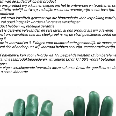
em van de zijdedruk op het product
 ons product wij u kunnen helpen om het te ontwerpen en te zetten in pr
liteits redelijk ontwerp, redelijke en concurrerende prijs snelle levertijd.
oopdienst
 zal strikt kwaliteit geweest zijn die binnenshuis vóór verpakking wordt
t zal goed ingepakt worden alvorens te verschepen
duct hebben wij redelijke garantie
t is geleverd vele landen en vele jaren. al ons product als wij u leveren
eert onze kwaliteit niet als steekproef is wij de straf goedkeuren zodat 
ng 6:
de in voorraad en 3-7 dagen voor bulkproductie gewoonlijk. de massapr
zal één of ander punt wij voorraad hebben snel zijn. eerste ordelevertij
f paymenr u kan voor Th-orde via T/T paypal de Western Union betale
 van massaproduktiegoederen. wij keuren LC of T/T 30% vooraf betaald
epen
w eigen verschepende forwarder kiezen of onze fowarder goedkeuren. de
u eerst vóór orde.