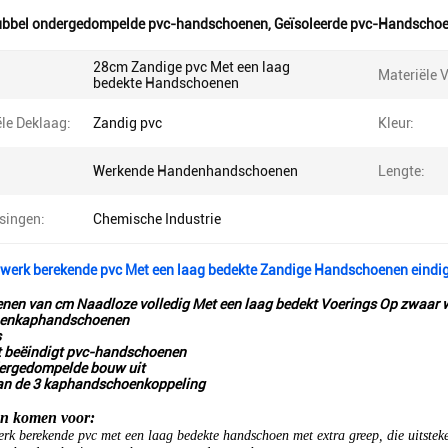
ubbel ondergedompelde pvc-handschoenen
,
Geïsoleerde pvc-Handscho
28cm Zandige pvc Met een laag
Materiële 
bedekte Handschoenen
le Deklaag:
Zandig pvc
Kleur:
Werkende Handenhandschoenen
Lengte:
singen:
Chemische Industrie
 werk berekende pvc Met een laag bedekte Zandige Handschoenen eindi
nen van cm Naadloze volledig Met een laag bedekt Voerings Op zwaar 
enkaphandschoenen
s
t beëindigt pvc-handschoenen
dergedompelde bouw uit
van de 3 kaphandschoenkoppeling
en komen voor:
rk berekende pvc met een laag bedekte handschoen met extra greep, die uitste