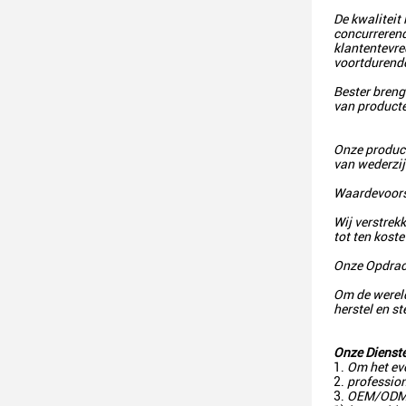
De kwaliteit 
concurrerend
klantentevre
voortdurende 
Bester breng
van producte
Onze product
van wederzij
Waardevoors
Wij verstrek
tot ten kost
Onze Opdrac
Om de wereld
herstel en st
Onze Dienst
1.
Om het ev
2.
professio
3.
OEM/ODM 