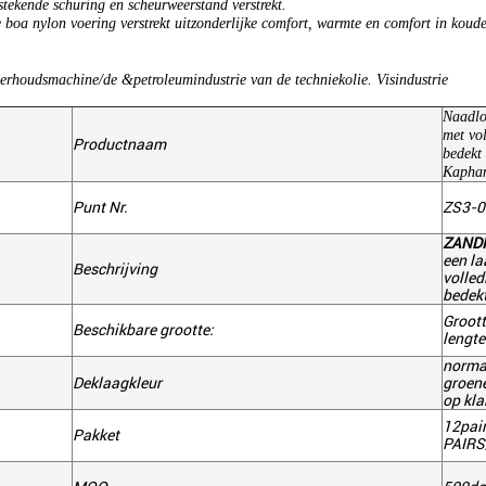
stekende schuring en scheurweerstand verstrekt.
 boa nylon voering verstrekt uitzonderlijke comfort, warmte en comfort in koud
rhoudsmachine/de &petroleumindustrie van de techniekolie. Visindustrie
Naadlo
met vo
Productnaam
bedekt
Kapha
Punt Nr.
ZS3-0
ZAND
een la
Beschrijving
volled
bedekt
Groott
Beschikbare grootte:
lengte
normal
Deklaagkleur
groene
op kl
12pai
Pakket
PAIRS