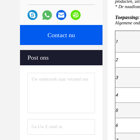
producten, uit
* De naadloze
Toepassing:
Algemene onde
Contact nu
1
Post ons
2
3
4
5
6