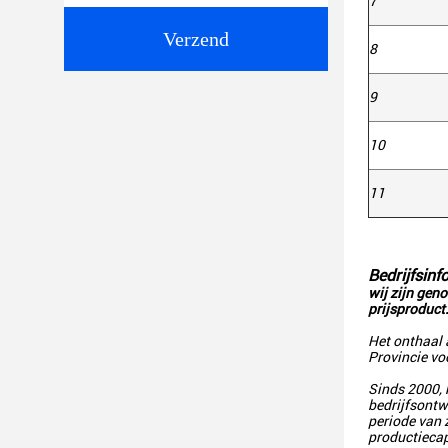
7
Verzend
8
9
10
11
Bedrijfsinf
wij zijn gen
prijsproduct
Het onthaal 
Provincie vo
Sinds 2000, 
bedrijfsontw
periode van 
productiecap