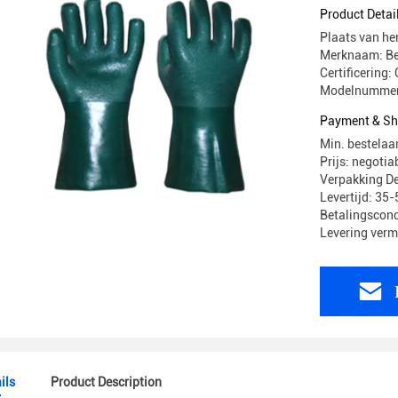
Extra Gre
Product Detai
Plaats van he
Merknaam: Be
Certificering: 
Modelnummer
Payment & Sh
Min. bestelaa
Prijs: negotia
Verpakking De
Levertijd: 35
Betalingscond
Levering ver
ils
Product Description