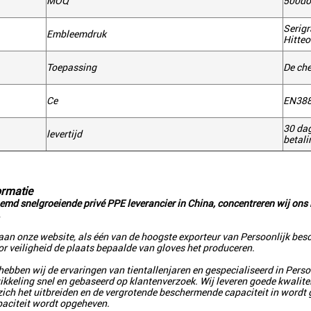
MOQ
500do
Serigr
Embleemdruk
Hitteo
Toepassing
De che
Ce
EN388
30 da
levertijd
betali
ormatie
oemd snelgroeiende privé PPE leverancier in China, concentreren wij ons 
.
aan onze website, als één van de hoogste exporteur van Persoonlijk bes
or veiligheid de plaats bepaalde van gloves het produceren.
hebben wij de ervaringen van tientallenjaren en gespecialiseerd in Per
ikkeling snel en gebaseerd op klantenverzoek. Wij leveren goede kwalitei
zich het uitbreiden en de vergrotende beschermende capaciteit in wordt 
aciteit wordt opgeheven.