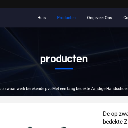
Huis
Producten
Ongeveer Ons
Co
producten
op zwaar werk berekende pvc Met een laag bedekte Zandige Handschoen
De op zwa
bedekte Z