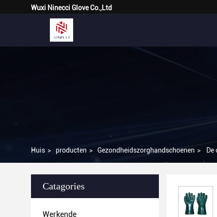
Wuxi Ninecci Glove Co.,Ltd
Huis
>
producten
>
Gezondheidszorghandschoenen
>
De 
Catagories
Werkende