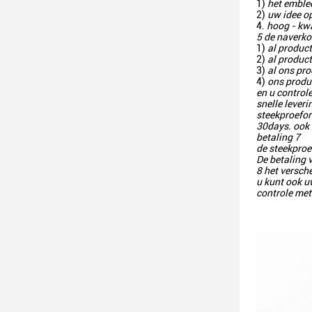
1)
het emble
2)
uw idee op
4.
hoog - kwa
5 de naverk
1)
al product
2)
al produc
3)
al ons pro
4)
ons produc
en u control
snelle leveri
steekproefor
30days. ook 
betaling 7
de steekproe
De betaling
8 het versch
u kunt ook u
controle met 