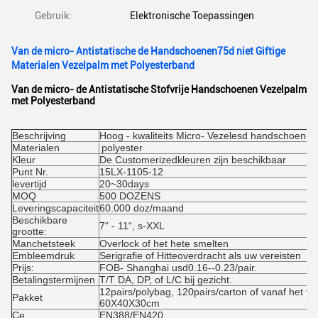
Gebruik:
Elektronische Toepassingen
Van de micro- Antistatische de Handschoenen75d niet Giftige
Materialen Vezelpalm met Polyesterband
Van de micro- de Antistatische Stofvrije Handschoenen Vezelpalm
met Polyesterband
Beschrijving
Hoog - kwaliteits Micro- Vezelesd handschoenen
Materialen
polyester
Kleur
De Customerizedkleuren zijn beschikbaar
Punt Nr.
15LX-1105-12
levertijd
20~30days
MOQ
500 DOZENS
Leveringscapaciteit
60.000 doz/maand
Beschikbare
7“ - 11“, s-XXL
grootte:
Manchetsteek
Overlock of het hete smelten
Embleemdruk
Serigrafie of Hitteoverdracht als uw vereisten
Prijs:
FOB- Shanghai usd0.16--0.23/pair.
Betalingstermijnen
T/T DA, DP, of L/C bij gezicht.
12pairs/polybag, 120pairs/carton of vanaf het ver
Pakket
60X40X30cm
Ce
EN388/EN420