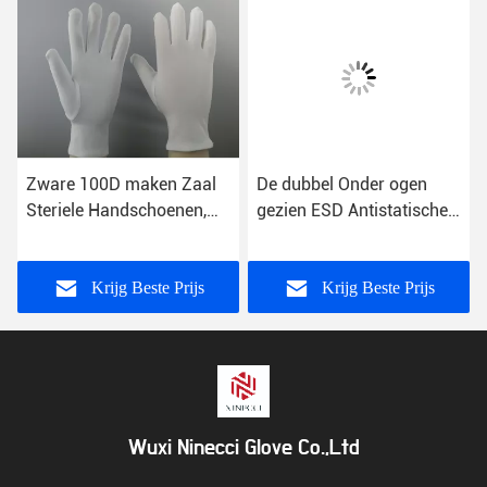
Zware 100D maken Zaal
De dubbel Onder ogen
Steriele Handschoenen,
gezien ESD Antistatische
Statische Bestand
Geleidende Voorkomende
Handschoenen
Vrije Steekproeven van de
Gemeenschappelijke Band
Handschoenenvezel
Krijg Beste Prijs
Krijg Beste Prijs
schoon
Wuxi Ninecci Glove Co.,Ltd